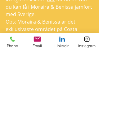
du kan få i Moraira & Benissa jämfört 
med Sverige.
Obs: Moraira & Benissa är det 
exklusivaste området på Costa 
Blanca.
Phone
Email
LinkedIn
Instagram
*(En gång i månaden kommer jag att 
komma ut med 5 skäl att bo i 
Spanien. Läs och lär dig nya saker 
om Spanien, Moraira & Benissa på 
Costa Blanca och få insikt och 
inspiration om det spanska sättet att 
leva).