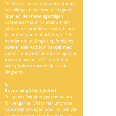
16.00. Lunchen är också den största 
och viktigaste måltiden på dagen i 
Spanien, den heter egentligen 
sobremesa* som handlar om det 
lättsamma samtalet och skratt som 
följer efter god mat och dryck. Det 
handlar om att fånga upp familjens 
skvaller eller vad som händer med 
vänner. Glöm inte att du kan njuta al 
fresco sobremesa* året runt här, 
även på vintrarna och njut av det 
långsamt.
5.
Bra priser på fastigheter!
En spansk fastighet ger mer valuta 
för pengarna. Oftast mer utrymme, 
havsutsikt och egen pool. Kolla in vår 
fastighetssektion 
här
 för att se vad 