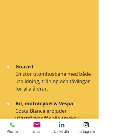
Go-cart
En stor utomhusbana med både 
utbildning, träning och tävlingar 
för alla åldrar.
Bil, motorcykel & Vespa
Costa Blanca erbjuder 
vägsträckor för alla smaker – 
slingrande kustvägar med 
Phone
Email
LinkedIn
Instagram
havsutsikt, serpentiner i bergen 